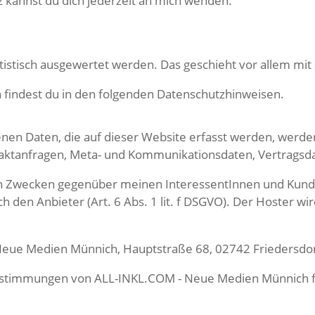
kannst du dich jederzeit an mich wenden.
atistisch ausgewertet werden. Das geschieht vor allem 
 findest du in den folgenden Datenschutzhinweisen.
nen Daten, die auf dieser Website erfasst werden, werd
ontaktanfragen, Meta- und Kommunikationsdaten, Vertragsd
hen Zwecken gegenüber meinen InteressentInnen und KundIn
h den Anbieter (Art. 6 Abs. 1 lit. f DSGVO). Der Hoster wi
Neue Medien Münnich, Hauptstraße 68, 02742 Friedersdor
estimmungen von ALL-INKL.COM - Neue Medien Münnich fi