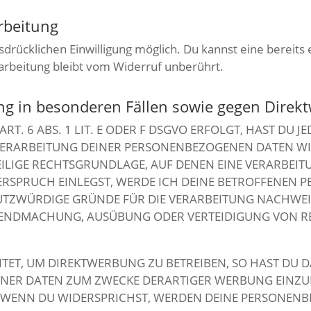
rbeitung
rücklichen Einwilligung möglich. Du kannst eine bereits er
arbeitung bleibt vom Widerruf unberührt.
g in besonderen Fällen sowie gegen Direk
 6 ABS. 1 LIT. E ODER F DSGVO ERFOLGT, HAST DU JE
VERARBEITUNG DEINER PERSONENBEZOGENEN DATEN WID
EILIGE RECHTSGRUNDLAGE, AUF DENEN EINE VERARBEIT
SPRUCH EINLEGST, WERDE ICH DEINE BETROFFENEN 
UTZWÜRDIGE GRÜNDE FÜR DIE VERARBEITUNG NACHWEISE
LTENDMACHUNG, AUSÜBUNG ODER VERTEIDIGUNG VON R
T, UM DIREKTWERBUNG ZU BETREIBEN, SO HAST DU DA
R DATEN ZUM ZWECKE DERARTIGER WERBUNG EINZULEGE
. WENN DU WIDERSPRICHST, WERDEN DEINE PERSONEN